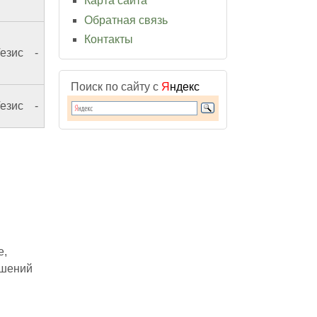
Карта сайта
Обратная связь
Контакты
езис
-
Поиск по сайту с
Я
ндекс
езис
-
е,
ушений