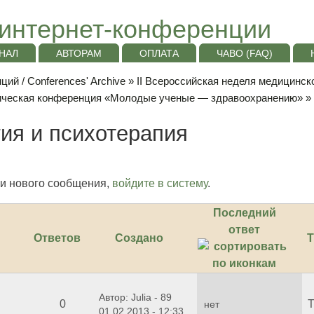
интернет-конференции
НАЛ
АВТОРАМ
ОПЛАТА
ЧАВО (FAQ)
ий / Conferences' Archive
»
II Всероссийская неделя медицинс
тическая конференция «Молодые ученые — здравоохранению»
» 
ия и психотерапия
и нового сообщения,
войдите в систему
.
Последний
ответ
Ответов
Создано
Т
Автор: Julia - 89
0
Т
нет
01.02.2013 - 12:33