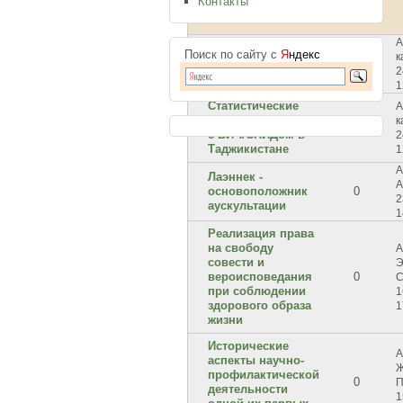
Контакты
А
Социальные
Поиск по сайту с
Я
ндекс
к
болезни: сахарный
0
2
диабет в Армении
1
Статистические
А
данные по борьбе
к
0
с ВИЧ/СПИДом в
2
Таджикистане
1
А
Лаэннек -
А
основоположник
0
2
аускультации
1
Реализация права
на свободу
А
совести и
Э
вероисповедания
0
С
при соблюдении
1
здорового образа
1
жизни
Исторические
А
аспекты научно-
Ж
профилактической
0
П
деятельности
1