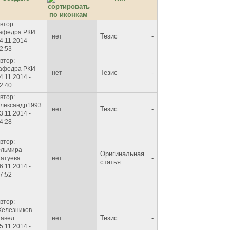
втор:
афедра РКИ
Тезис
-
нет
4.11.2014 -
2:53
втор:
афедра РКИ
Тезис
-
нет
4.11.2014 -
2:40
втор:
лександр1993
Тезис
-
нет
3.11.2014 -
4:28
втор:
льмира
Оригинальная
-
атуева
нет
статья
6.11.2014 -
7:52
втор:
елезников
Тезис
-
авел
нет
5.11.2014 -