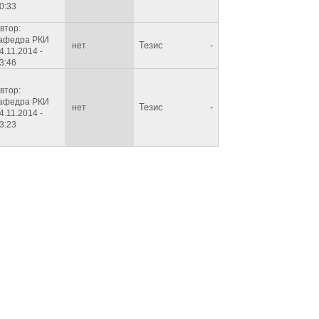
0:33
втор:
афедра РКИ
Тезис
-
нет
4.11.2014 -
3:46
втор:
афедра РКИ
Тезис
-
нет
4.11.2014 -
3:23