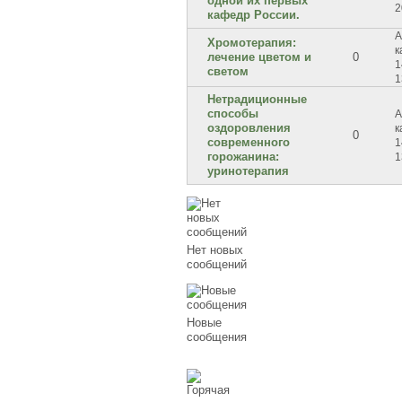
одной их первых
2
кафедр России.
А
Хромотерапия:
к
лечение цветом и
0
1
светом
1
Нетрадиционные
способы
А
оздоровления
к
0
современного
1
горожанина:
1
уринотерапия
Нет новых
сообщений
Новые
сообщения