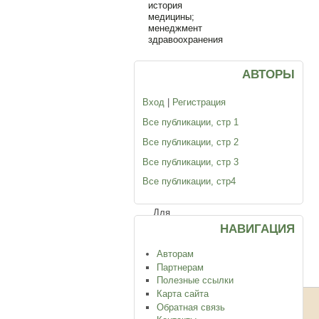
история
медицины;
менеджмент
здравоохранения
Организация
АВТОРЫ
здравоохранения
Вход
|
Регистрация
и
Все публикации, стр 1
история
Все публикации, стр 2
медицины;
Все публикации, стр 3
менеджмент
Все публикации, стр4
здравоохранения
Для
публикации
НАВИГАЦИЯ
нового
сообщения,
Авторам
войдите
Партнерам
в
Полезные ссылки
систему
.
Карта сайта
Обратная связь
Тема
Ответов