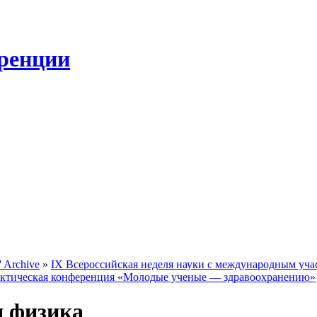
ренции
 Archive
»
IХ Всероссийская неделя науки с международным учас
рактическая конференция «Молодые ученые — здравоохранению»
я физика