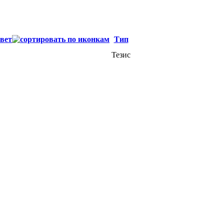
вет
Тип
Тезис