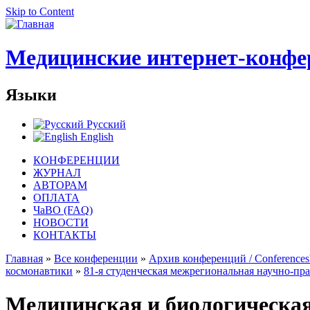
Skip to Content
Медицинские интернет-конфе
Языки
Русский
English
КОНФЕРЕНЦИИ
ЖУРНАЛ
АВТОРАМ
ОПЛАТА
ЧаВО (FAQ)
НОВОСТИ
КОНТАКТЫ
Главная
»
Все конференции
»
Архив конференций / Conferences'
космонавтики
»
81-я студенческая межрегиональная научно-п
Медицинская и биологическа