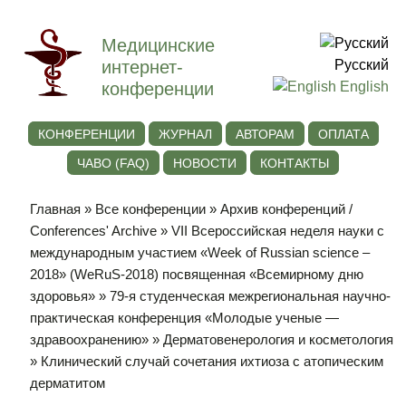
Медицинские
интернет-
Русский
конференции
English
КОНФЕРЕНЦИИ
ЖУРНАЛ
АВТОРАМ
ОПЛАТА
ЧАВО (FAQ)
НОВОСТИ
КОНТАКТЫ
Главная
»
Все конференции
»
Архив конференций /
Conferences' Archive
»
VII Всероссийская неделя науки с
международным участием «Week of Russian science –
2018» (WeRuS-2018) посвященная «Всемирному дню
здоровья»
»
79-я студенческая межрегиональная научно-
практическая конференция «Молодые ученые —
здравоохранению»
»
Дерматовенерология и косметология
» Клинический случай сочетания ихтиоза с атопическим
дерматитом