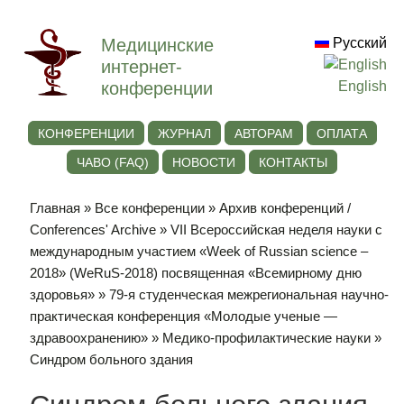
Медицинские
Русский
интернет-
конференции
English
КОНФЕРЕНЦИИ
ЖУРНАЛ
АВТОРАМ
ОПЛАТА
ЧАВО (FAQ)
НОВОСТИ
КОНТАКТЫ
Главная
»
Все конференции
»
Архив конференций /
Conferences' Archive
»
VII Всероссийская неделя науки с
международным участием «Week of Russian science –
2018» (WeRuS-2018) посвященная «Всемирному дню
здоровья»
»
79-я студенческая межрегиональная научно-
практическая конференция «Молодые ученые —
здравоохранению»
»
Медико-профилактические науки
»
Синдром больного здания