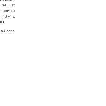
верить не
тавится
 (40%) с
4D.
 в более