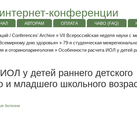
интернет-конференции
НАЛ
АВТОРАМ
ОПЛАТА
ЧАВО (FAQ)
ий / Conferences' Archive
»
VII Всероссийская неделя науки с 
«Всемирному дню здоровья»
»
79-я студенческая межрегиональн
я и оториноларингология
» Особенности расчета ИОЛ у детей ра
ИОЛ у детей раннего детского
о и младшего школьного возра
ые болезни