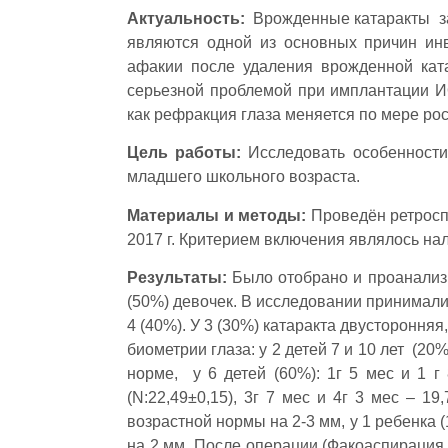
Актуальность:
Врожденные катаракты зан
являются одной из основных причин ин
афакии после удаления врожденной кат
серьезной проблемой при имплантации И
как рефракция глаза меняется по мере рос
Цель работы:
Исследовать особенности 
младшего школьного возраста.
Материалы и методы:
Проведён ретросп
2017 г. Критерием включения являлось на
Результаты:
Было отобрано и проанализир
(50%) девочек. В исследовании принимали у
4 (40%). У 3 (30%) катаракта двусторонняя
биометрии глаза: у 2 детей 7 и 10 лет (20
норме, у 6 детей (60%): 1г 5 мес и 1 г 8
(N:22,49±0,15), 3г 7 мес и 4г 3 мес – 19,
возрастной нормы на 2-3 мм, у 1 ребенка 
на 2 мм. После операции (Факоаспирация