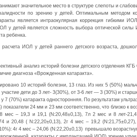
имают значительное место в структуре слепоты и слабов
валидности по зрению у детей. Оптимальным методом к
аракты является интраокулярная коррекция гибкими ИО
ОЛ у детей является сложность выбора оптической силы 
та ребенка.
расчета ИОЛ у детей раннего детского возраста, дошко
ективный анализ историй болезни детского отделения КГБ
личие диагноза «Врожденная катаракта».
овано 10 историй болезни, 13 глаз. Из них 5 (50%) мальч
частие дети до 3 лет- 3(30%), от 3-6 лет — 3 (30%) и стар
, у 7 (70%) катаракта односторонняя. По результатам ультр
%) показатели 24 мм и 23 мм соответственно, что близко к в
 мес – 19,3 и 19,1 (N:20,48±0,13), 7л 2 мес и 8 лет-21,4
74 и 20,48 ( N:22,20±0,13), 2г 4 мес – 19,2 (N:21,75±0,27
(10%): 4г 4 мес – 24,06 (N:22,20±0,13) превышало возрастн
 врожденной катаракты с имплантацией ИОЛ) зрение улуч