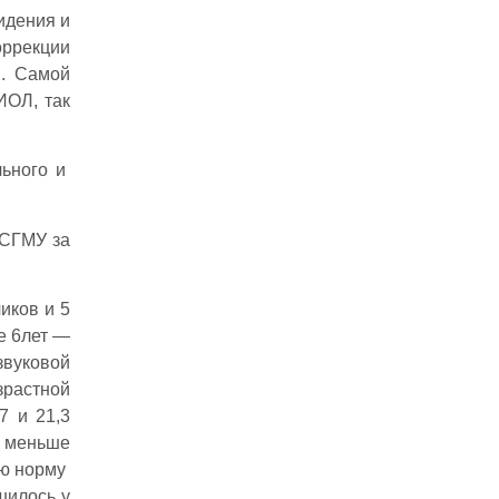
идения и
оррекции
Л. Самой
ИОЛ, так
льного и
 СГМУ за
иков и 5
ше 6лет —
азвуковой
озрастной
7 и 21,3
), меньше
ую норму
шилось у