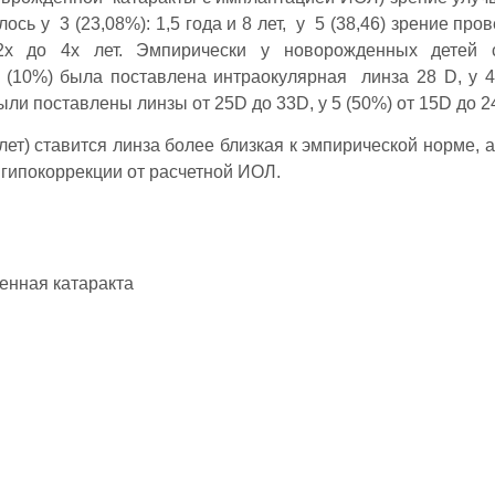
илось у 3 (23,08%): 1,5 года и 8 лет, у 5 (38,46) зрение про
 2х до 4х лет. Эмпирически у новорожденных детей с
 (10%) была поставлена интраокулярная линза 28 D, у 4
ли поставлены линзы от 25D до 33D, у 5 (50%) от 15D до 2
лет) ставится линза более близкая к эмпирической норме, а
м гипокоррекции от расчетной ИОЛ.
денная катаракта