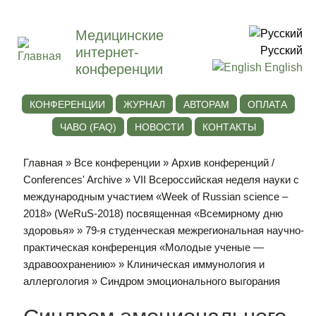
Медицинские
интернет-
Русский
конференции
English
КОНФЕРЕНЦИИ
ЖУРНАЛ
АВТОРАМ
ОПЛАТА
ЧАВО (FAQ)
НОВОСТИ
КОНТАКТЫ
Главная
»
Все конференции
»
Архив конференций /
Conferences' Archive
»
VII Всероссийская неделя науки с
международным участием «Week of Russian science –
2018» (WeRuS-2018) посвященная «Всемирному дню
здоровья»
»
79-я студенческая межрегиональная научно-
практическая конференция «Молодые ученые —
здравоохранению»
»
Клиническая иммунология и
аллергология
» Синдром эмоционального выгорания