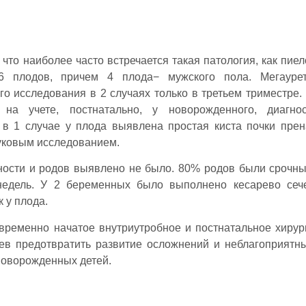
 что наиболее часто встречается такая патология, как пиел
 6 плодов, причем 4 плода− мужского пола. Мегауре
го исследования в 2 случаях только в третьем триместре.
на учете, постнатально, у новорожденного, диагнос
 в 1 случае у плода выявлена простая киста почки прен
уковым исследованием.
ности и родов выявлено не было. 80% родов были срочн
недель. У 2 беременных было выполнено кесарево сеч
 у плода.
временно начатое внутриутробное и постнатальное хирур
ев предотвратить развитие осложнений и неблагоприятн
новорожденных детей.