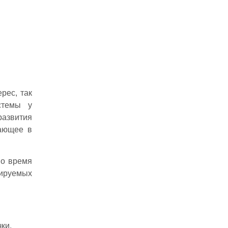
рес, так
стемы у
развития
кающее в
во время
тируемых
ки,