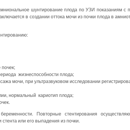
амниональное шунтирование плода по УЗИ показаниям с
 заключается в создании оттока мочи из почки плода в амни
ентированию:
 почек;
периода жизнеспособности плода;
сажа мочи, при ультразвуковом исследовании регистриров
лии, нормальный кариотип плода;
очек.
беременности. Повторные стентирования осуществляю
 стента или его выпадения из почки.