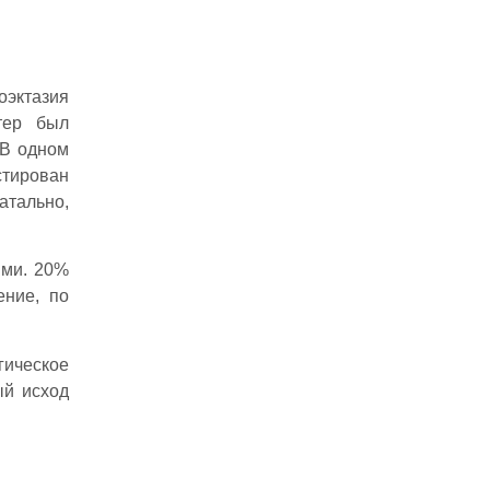
оэктазия
тер был
 В одном
тирован
атально,
ыми. 20%
ение, по
гическое
ый исход