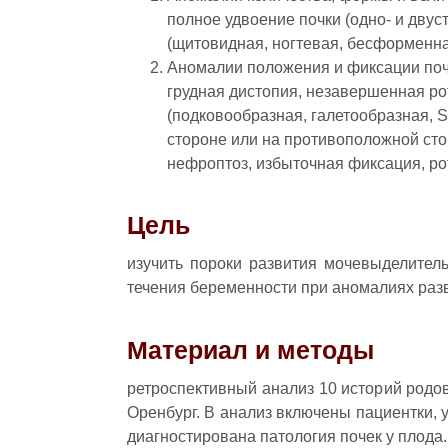
полное удвоение почки (одно- и дву
(щитовидная, ногтевая, бесформенна
Аномалии положения и фиксации поч
грудная дистопия, незавершенная ро
(подковообразная, галетообразная, S
стороне или на противоположной ст
нефроптоз, избыточная фиксация, рот
Цель
изучить пороки развития мочевыделител
течения беременности при аномалиях разв
Материал и методы
ретроспективный анализ 10 историй родов
Оренбург. В анализ включены пациентки, 
диагностирована патология почек у плода.