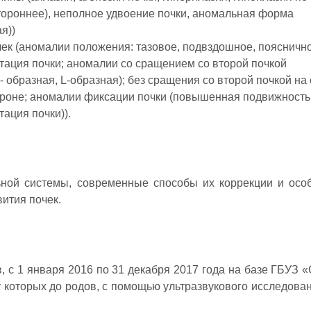
стороннее), неполное удвоение почки, аномальная форма
я))
ек (аномалии положения: тазовое, подвздошное, пояснично
тация почки; аномалии со сращением со второй почкой
- образная, L-образная); без сращения со второй почкой на
ороне; аномалии фиксации почки (повышенная подвижность
ация почки)).
ьной системы, современные способы их коррекции и осо
ития почек.
, с 1 января 2016 по 31 декабря 2017 года на базе ГБУЗ «
у которых до родов, с помощью ультразвукового исследова