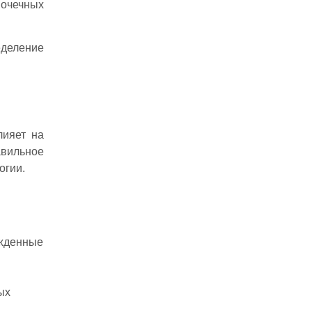
почечных
еделение
лияет на
авильное
огии.
ожденные
ых