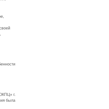
е,
 своей
,
бенности
ОКПЦ» г.
ния была