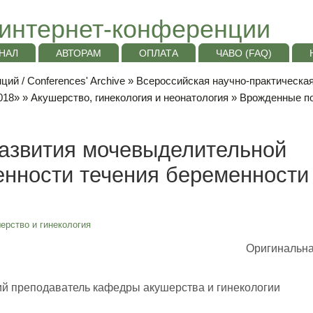
интернет-конференции
НАЛ
АВТОРАМ
ОПЛАТА
ЧАВО (FAQ)
ий / Conferences' Archive
»
Всероссийская научно-практическа
018»
»
Акушерство, гинекология и неонатология
» Врожденные п
азвития мочевыделительной
енности течения беременности
ерство и гинекология
Оригинальна
ший преподаватель кафедры акушерства и гинекологии