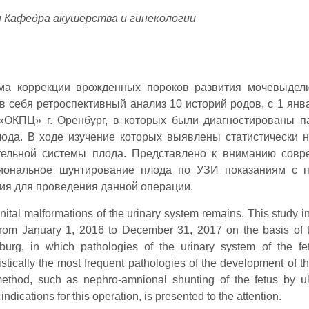
 Кафедра акушерства и гинекологии
ема коррекции врожденных пороков развития мочевыдел
в себя ретроспективный анализ 10 историй родов, с 1 янв
«ОКПЦ» г. Оренбург, в которых были диагностированы п
ода. В ходе изучение которых выявлены статистически 
тельной системы плода. Представлено к вниманию сов
ниональное шунтирование плода по УЗИ показаниям с 
ания для проведения данной операции.
enital malformations of the urinary system remains. This study i
s, from January 1, 2016 to December 31, 2017 on the basis of 
burg, in which pathologies of the urinary system of the f
stically the most frequent pathologies of the development of th
method, such as nephro-amnional shunting of the fetus by u
 indications for this operation, is presented to the attention.