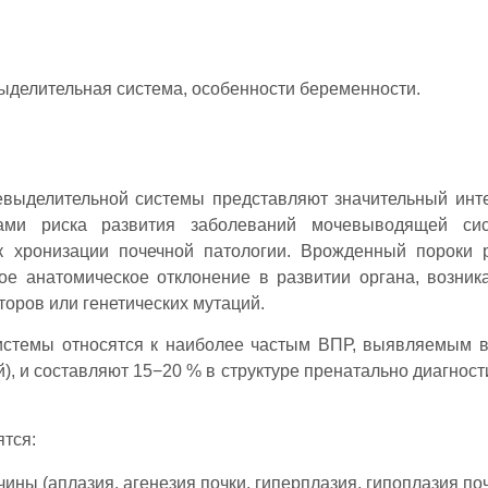
выделительная система, особенности беременности.
выделительной системы представляют значительный инте
ами риска развития заболеваний мочевыводящей си
 хронизации почечной патологии. Врожденный пороки 
ое анатомическое отклонение в развитии органа, возни
торов или генетических мутаций.
истемы относятся к наиболее частым ВПР, выявляемым 
), и составляют 15−20 % в структуре пренатально диагнос
тся:
ны (аплазия, агенезия почки, гиперплазия, гипоплазия поч