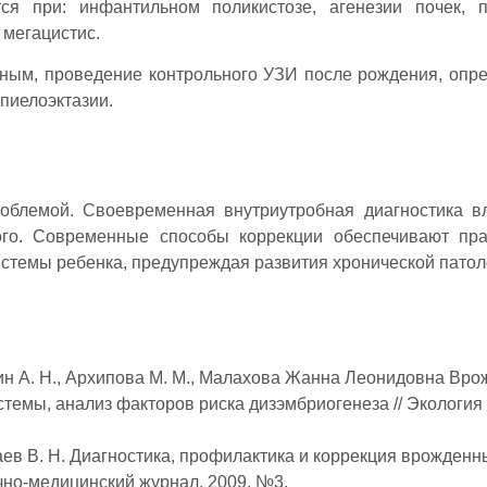
ся при: инфантильном поликистозе, агенезии почек, 
 мегацистис.
ным, проведение контрольного УЗИ после рождения, опр
пиелоэктазии.
роблемой. Своевременная внутриутробная диагностика в
ого. Современные способы коррекции обеспечивают пр
темы ребенка, предупреждая развития хронической патол
ксин А. Н., Архипова М. М., Малахова Жанна Леонидовна Вр
стемы, анализ факторов риска дизэмбриогенеза // Экология
ев В. Н. Диагностика, профилактика и коррекция врожденн
учно-медицинский журнал. 2009. №3.