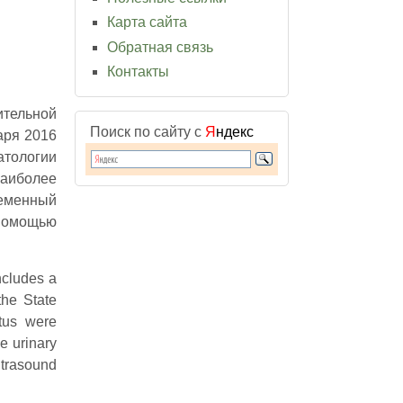
Карта сайта
Обратная связь
Контакты
ительной
Поиск по сайту с
Я
ндекс
аря 2016
атологии
наиболее
ременный
помощью
ncludes a
the State
etus were
e urinary
ltrasound