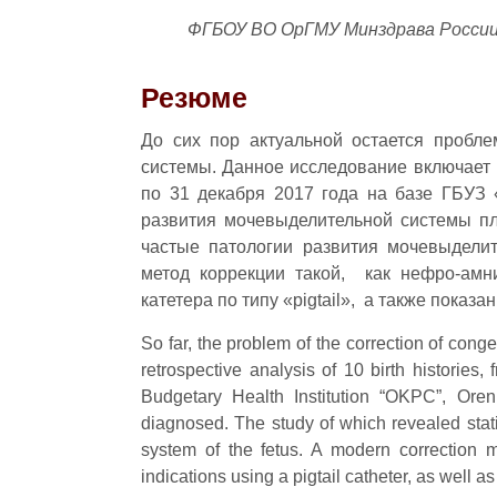
ФГБОУ ВО ОрГМУ Минздрава России
Резюме
До сих пор актуальной остается пробл
системы. Данное исследование включает 
по 31 декабря 2017 года на базе ГБУЗ 
развития мочевыделительной системы пл
частые патологии развития мочевыдели
метод коррекции такой, как нефро-ам
катетера по типу «pigtail», а также показ
So far, the problem of the correction of cong
retrospective analysis of 10 birth historie
Budgetary Health Institution “OKPC”, Oren
diagnosed. The study of which revealed stati
system of the fetus. A modern correction 
indications using a pigtail catheter, as well as