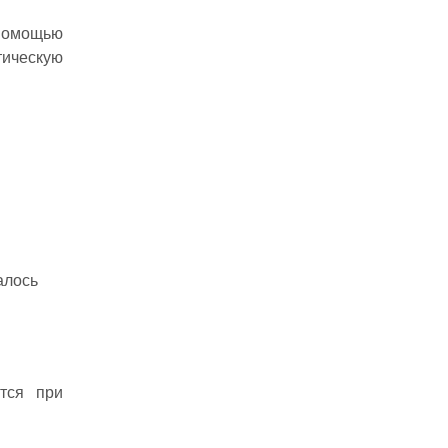
 помощью
отическую
алось
тся при