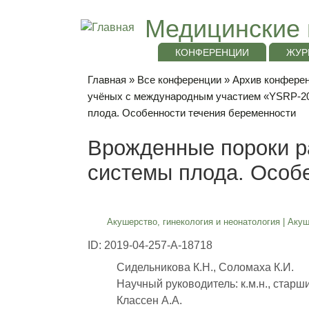
Медицинские 
КОНФЕРЕНЦИИ
ЖУР
Главная
»
Все конференции
»
Архив конференц
учёных с международным участием «YSRP-2
плода. Особенности течения беременности
Врожденные пороки р
системы плода. Особ
Акушерство, гинекология и неонатология
|
Акуш
ID: 2019-04-257-A-18718
Сидельникова К.Н., Соломаха К.И.
Научный руководитель: к.м.н., стар
Классен А.А.