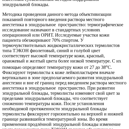
эпидуральной блокады.
Методика проведения данного метода объективизации
показаний повторного введения раствора местного
анестетика в эпидуральное пространство: термографическое
исследование назначают в стандартных условиях
операционной или ОРИТ. Исследуемые участки кожи
пациента обезжиривают 70% спиртом. У
термочувствительных жидкокристаллических термолистов
типа ТЭКОН фиолетовый, синий и голубой цвет
соответствует высокой температуре кожи, красный,
оранжевый и желтый цвета более низкой температуре. С их
o
помощью определяют температуру кожи от 27 до 38
C.
Фиксируют термолисты к коже лейкопластырем вначале
вертикально в зоне предполагаемого развития эпидуральной
анестезии и вне её границ перед введением раствора местного
анестетика в эпидуральное пространство. При развитии
эпидуральной блокады, термолисты изменяют свой цвет за
пределами эпидуральной блокады, что соответствует
снижению температуры кожи. После установления
необходимой протяженности эпидуральной блокады
термолисты фиксируют горизонтально на верхней и нижней
границе развившейся температурной зоны. Во время
применения продлённой эпидуральной блокады изменение