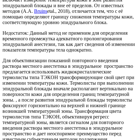
эпидуральной блокады и вне её пределов. От известных
методов (А.А.
Bruins
etal., 2018), отличается тем, что с её
помощью определяют границу снижения температуры кожи,
соответствующую уровню эпидурального блока.
Недостаток: Данный метод не применим для определения
временного промежутка адекватного пролонгирования
эпидуральной анестезии, так как дает сведения об изменении
показателя температуры тела однократно.
Для объективизации показаний повторного введения
раствора местного анестетика в эпидуральное пространство
предлагается использовать жидкокристаллические
термолисты типа ТЭКОН трансформирующие свой цвет при
изменении температуры кожи. Термолисты при выполнении
эпидуральной блокады вначале располагают вертикально на
поверхности кожи для определения границ температурной
зоны. , а после развития эпидуральной блокады термолисты
фиксируют горизонтально на верхней и нижней границе
возникшей температурной зоны. Трансформация цвета
термолистов типа ТЭКОН, объективируя регресс
температурной зоны, является сигналом для повторного
введения раствора местного анестетика в эпидуральное
пространство и дает неоспоримое преимущество перед
известным субъективным методом поддержания