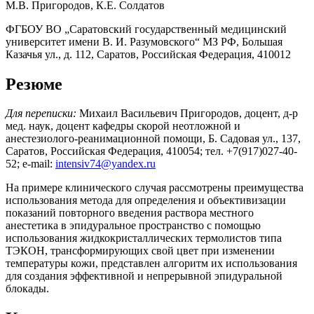
М.В. Пригородов, К.Е. Солдатов
ФГБОУ ВО „Саратовский государственный медицинский
университет имени В. И. Разумовского“ МЗ РФ, Большая
Казачья ул., д. 112, Саратов, Российская Федерация, 410012
Резюме
Для переписки:
Михаил Васильевич Пригородов, доцент, д-р
мед. наук, доцент кафедры скорой неотложной и
анестезиолого-реанимационной помощи, Б. Садовая ул., 137,
Саратов, Российская Федерация, 410054; тел. +7(917)027-40-
52; e-mail:
intensiv74@yandex.ru
На примере клинического случая рассмотрены преимущества
использования метода для определения и объективизации
показаний повторного введения раствора местного
анестетика в эпидуральное пространство с помощью
использования жидкокристаллических термолистов типа
ТЭКОН, трансформирующих свой цвет при изменении
температуры кожи, представлен алгоритм их использования
для создания эффективной и непрерывной эпидуральной
блокады.