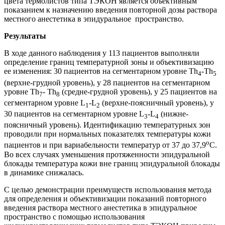
цвета термолистов типа ТЭКОН является объективным
показанием к назначению введения повторной дозы раствора
местного анестетика в эпидуральное пространство.
Результаты
В ходе данного наблюдения у 113 пациентов выполняли
определение границ температурной зоны и объективизацию
ее изменения: 30 пациентов на сегментарном уровне Th
-Th
4
5
(верхне-грудной уровень), у 28 пациентов на сегментарном
уровне Th
- Th
(средне-грудной уровень), у 25 пациентов на
7
8
сегментарном уровне L
-L
(верхне-поясничный уровень), у
1
2
30 пациентов на сегментарном уровне L
-L
(нижне-
3
4
поясничный уровень). Идентификацию температурных зон
проводили при нормальных показателях температуры кожи
o
пациентов и при вариабельности температур от 37 до 37,9
C.
Во всех случаях уменьшения протяженности эпидуральной
блокады температура кожи вне границ эпидуральной блокады
в динамике снижалась.
С целью демонстрации преимуществ использования метода
для определения и объективизации показаний повторного
введения раствора местного анестетика в эпидуральное
пространство с помощью использования