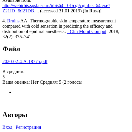
Available from:
http://webirbis.spsl.nsc.ru/irbis64r_01/cgi/cgiirbis_64.exe?
Z21ID=&I21DB...
. (accessed 31.01.2019).(In Russ)]
4.
Bruins
AA. Thermographic skin temperature measurement
compared with cold sensation in predicting the efficacy and
distribution of epidural anesthesia
.
J Clin Monit Comput
. 2018;
32(2): 335–341.
Файл
2020-02-4-A-18775.pdf
В среднем:
5
Ваша оценка:
Нет
Средняя:
5
(
2
голоса)
Авторы
Вход
|
Регистрация