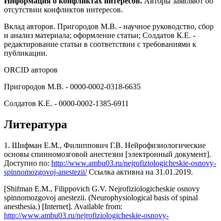
Информация о конфликтах интересов.
Авторы заявляют об
отсутствии конфликтов интересов.
Вклад авторов. Пригородов М.В. - научное руководство, сбор
и анализ материала; оформление статьи; Солдатов К.Е. -
редактирование статьи в соответствии с требованиями к
публикации.
ORCID авторов
Пригородов М.В. - 0000-0002-0318-6635
Солдатов К.Е. - 0000-0002-1385-6911
Литература
1. Шифман Е.М., Филиппович Г.В. Нейрофизиологические
основы спинномозговой анестезии [электронный документ].
Доступно по:
http://www.ambu03.ru/nejrofiziologicheskie-osnovy-
spinnomozgovoj-anestezii/
Ссылка активна на 31.01.2019.
[Shifman E.M., Filippovich G.V. Nejrofiziologicheskie osnovy
spinnomozgovoj anestezii. (Neurophysiological basis of spinal
anesthesia.) [Internet]. Available from:
http://www.ambu03.ru/nejrofiziologicheskie-osnovy-