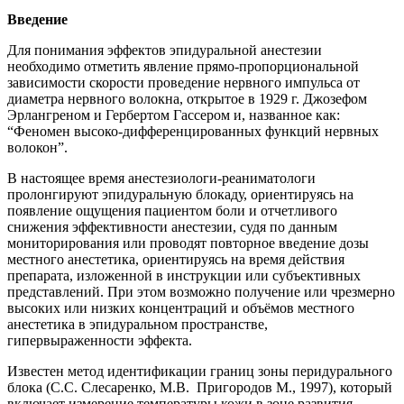
Введение
Для понимания эффектов эпидуральной анестезии
необходимо отметить явление прямо-пропорциональной
зависимости скорости проведение нервного импульса от
диаметра нервного волокна, открытое в 1929 г. Джозефом
Эрлангреном и Гербертом Гассером и, названное как:
“Феномен высоко-дифференцированных функций нервных
волокон”.
В настоящее время анестезиологи-реаниматологи
пролонгируют эпидуральную блокаду, ориентируясь на
появление ощущения пациентом боли и отчетливого
снижения эффективности анестезии, судя по данным
мониторирования или проводят повторное введение дозы
местного анестетика, ориентируясь на время действия
препарата, изложенной в инструкции или субъективных
представлений. При этом возможно получение или чрезмерно
высоких или низких концентраций и объёмов местного
анестетика в эпидуральном пространстве,
гипервыраженности эффекта.
Известен метод идентификации границ зоны перидурального
блока (С.С. Слесаренко, М.В. Пригородов М., 1997), который
включает измерение температуры кожи в зоне развития