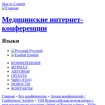
Skip to Content
Медицинские интернет-
конференции
Языки
Русский
English
КОНФЕРЕНЦИИ
ЖУРНАЛ
АВТОРАМ
ОПЛАТА
ЧаВО (FAQ)
НОВОСТИ
КОНТАКТЫ
Главная
»
Все конференции
»
Архив конференций /
Conferences' Archive
»
VIII Всероссийская неделя науки с
международным участием «Week of Russian science - 2019»