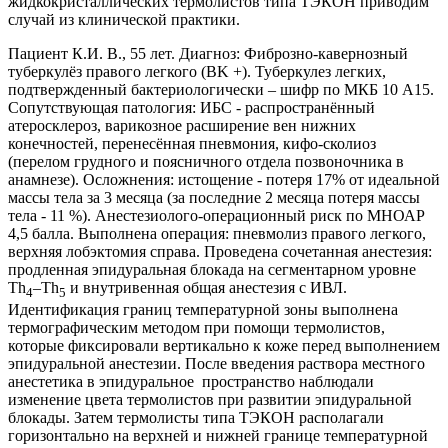
жидкокристаллических термолистов типа ТЭКОН приводим
случай из клинической практики.
Пациент К.И. В., 55 лет. Диагноз: Фиброзно-кавернозный
туберкулёз правого легкого (BK +). Туберкулез легких,
подтвержденный бактериологически – шифр по МКБ 10 A15.
Сопутствующая патология: ИБС - распространённый
атеросклероз, варикозное расширение вен нижних
конечностей, перенесённая пневмония, кифо-сколиоз
(перелом грудного и поясничного отдела позвоночника в
анамнезе). Осложнения: истощение - потеря 17% от идеальной
массы тела за 3 месяца (за последние 2 месяца потеря массы
тела - 11 %). Анестезиолого-операционный риск по МНОАР
4,5 балла. Выполнена операция: пневмолиз правого легкого,
верхняя лобэктомия справа. Проведена сочетанная анестезия:
продленная эпидуральная блокада на сегментарном уровне
Th
–Th
и внутривенная общая анестезия с ИВЛ.
4
5
Идентификация границ температурной зоны выполнена
термографическим методом при помощи термолистов,
которые фиксировали вертикально к коже перед выполнением
эпидуральной анестезии. После введения раствора местного
анестетика в эпидуральное пространство наблюдали
изменение цвета термолистов при развитии эпидуральной
блокады. Затем термолисты типа ТЭКОН располагали
горизонтально на верхней и нижней границе температурной