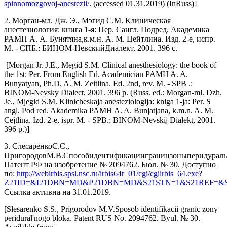
spinnomozgovoj-anestezii/
. (accessed 01.31.2019) (InRuss)]
2. Морган-мл. Дж. Э., Мэгид С.М. Клиническая
анестезиология: книга 1-я: Пер. Сангл. Подред. Академика
PAMH А. А. Бунятяна,к.м.н. A. M. Цейтлина. Изд. 2-е, испр.
M. - СПБ.: БИНОМ-НевскийДиалект, 2001. 396 с.
[Morgan Jr. J.E., Megid S.M. Clinical anesthesiology: the book of
the 1st: Per. From English Ed. Academician PAMH A. A.
Bunyatyan, Ph.D. A. M. Zeitlina. Ed. 2nd, rev. M. - SPB .:
BINOM-Nevsky Dialect, 2001. 396 p. (Russ. ed.: Morgan-ml. Dzh.
Je., Mjegid S.M. Klinicheskaja anesteziologija: kniga 1-ja: Per. S
angl. Pod red. Akademika PAMH A. A. Bunjatjana, k.m.n. A. M.
Cejtlina. Izd. 2-e, ispr. M. - SPB.: BINOM-Nevskij Dialekt, 2001.
396 p.)]
3. СлесаренкоС.С.,
ПригородовМ.В.Способидентификацииграницзоныперидураль
Патент РФ на изобретение № 2094762. Бюл. № 30. Доступно
по:
http://webirbis.spsl.nsc.ru/irbis64r_01/cgi/cgiirbis_64.exe?
Z21ID=&I21DBN=MD&P21DBN=MD&S21STN=1&S21REF=&S21
Ссылка активна на 31.01.2019.
[Slesarenko S.S., Prigorodov M.V.Sposob identifikacii granic zony
peridural'nogo bloka. Patent RUS No. 2094762. Byul. № 30.