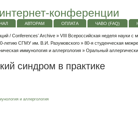
интернет-конференции
НАЛ
АВТОРАМ
ОПЛАТА
ЧАВО (FAQ)
ий / Conferences' Archive
»
VIII Всероссийская неделя науки с
10-летию СГМУ им. В.И. Разумовского
»
80-я студенческая межр
ническая иммунология и аллергология
» Оральный аллергически
кий синдром в практике
унология и аллергология