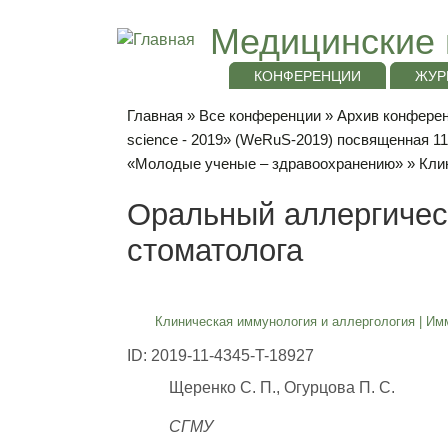
Медицинские 
КОНФЕРЕНЦИИ
ЖУР
Главная
»
Все конференции
»
Архив конференц
science - 2019» (WeRuS-2019) посвященная 1
«Молодые ученые – здравоохранению»
»
Кли
Оральный аллергичес
стоматолога
Клиническая иммунология и аллергология
|
Имм
ID: 2019-11-4345-T-18927
Щеренко С. П., Огурцова П. С.
СГМУ