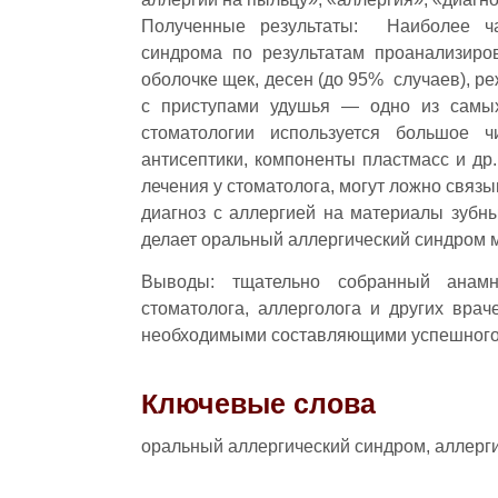
Полученные результаты: Наиболее ча
синдрома по результатам проанализиров
оболочке щек, десен (до 95% случаев), реж
с приступами удушья — одно из самых
стоматологии используется большое ч
антисептики, компоненты пластмасс и д
лечения у стоматолога, могут ложно свя
диагноз с аллергией на материалы зубны
делает оральный аллергический синдром
Выводы: тщательно собранный анамне
стоматолога, аллерголога и других вра
необходимыми составляющими успешного
Ключевые слова
оральный аллергический синдром, аллерг