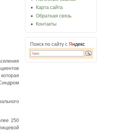
Карта сайта
Обратная связь
Контакты
Поиск по сайту с
Я
ндекс
аселения
циентов
 которая
 Синдром
рального
олее 250
 пищевой