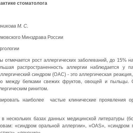
актике стоматолога
никова М. С.
умовского Минздрава России
ргологии
ы отмечается рост аллергических заболеваний, до 15% н
ьшая распространенность аллергии наблюдается у па
ллергический синдром (ОАС) - это аллергическая реакция,
тью между белками свежих фруктов, овощей и пыльцы.
лергическим ринитом.
изировать наиболее частые клинические проявления о
в нескольких базах данных медицинской литературы (б
овам: «синдром оральной аллергии», «OAS», «синдром
стика», «лечение».