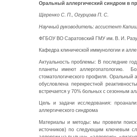
Оральный аллергический синдром в пр
Щеренко С. П., Огурцова П. С.
Научный руководитель: ассистент Капиш
ФГБОУ ВО Саратовский ГМУ им. В. И. Раз
Кафедра клинической иммунологии и алле
Актуальность проблемы: В последние год
планеты имеют аллергопатологию. Бол
стоматологического профиля. Оральный а
обусловлена перекрестной реактивнос
встречается у 70% больных с сезонным ал
Цель и задачи исследования: проанал
аллергического синдрома
Материалы и методы: мы провели поиск 
источников) по следующим ключевым сл
аллергии на пыльцу», «аллергия», «диагно