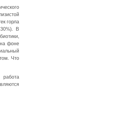
ческого
лизистой
тек горла
30%). В
иотики,
 на фоне
циальный
том. Что
 работа
являются