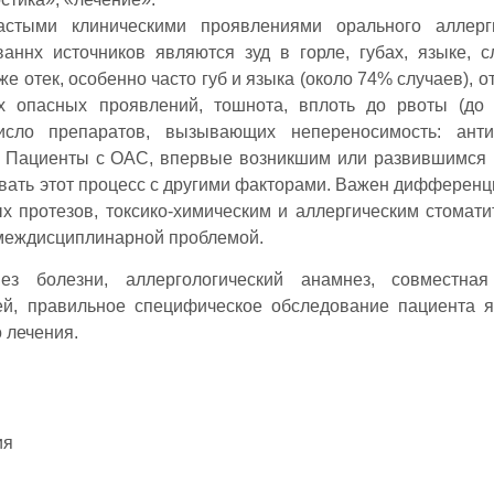
стыми клиническими проявлениями орального аллерги
аннх источников являются зуд в горле, губах, языке, с
е отек, особенно часто губ и языка (около 74% случаев), о
 опасных проявлений, тошнота, вплоть до рвоты (до 
исло препаратов, вызывающих непереносимость: антиб
р. Пациенты с ОАС, впервые возникшим или развившимся
зывать этот процесс с другими факторами. Важен дифферен
х протезов, токсико-химическим и аллергическим стомати
 междисциплинарной проблемой.
з болезни, аллергологический анамнез, совместная
чей, правильное специфическое обследование пациента 
 лечения.
ия