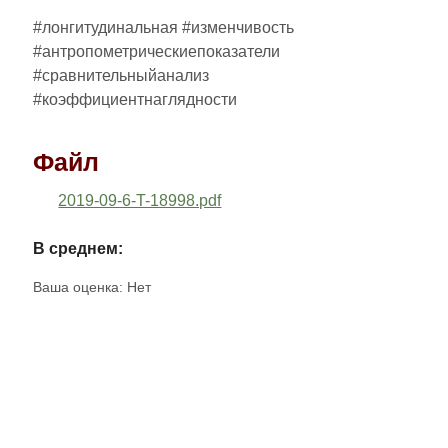
#лонгитудинальная #изменчивость
#антропометрическиепоказатели
#сравнительныйанализ
#коэффициентнаглядности
Файл
2019-09-6-T-18998.pdf
В среднем:
Ваша оценка:
Нет