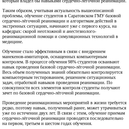
который владел бы навыками сердечно-лёгочной реанимации.
Таким образом, учитывая актуальность вышеописанной
проблемы, обучение студентов в Саратовском ГМУ базовой
сердечно-лёгочной реанимации и алгоритмам действий в
экстренных ситуациях, начинают уже с первого курса, на
кафедрах: скорой неотложной и анестезиолого-
реанимационной помощи и симуляционных технологий в
медицине.
Обучение стало эффективным в связи с внедрением
манекенов-имитаторов, оснащенных компьютерным
контролем. В процессе обучения 98% студентов осваивают
навык проведения базовой сердечно-лёгочной реанимации.
Весь объем полученных знаний обязательно контролируется
компьютерным тестированием, решением ситуационных
задач, отработкой навыков проведения реанимации. По
совокупности всех элементов контроля студенты получают
зачет по базовой сердечно-лёгочной реанимации.
Проведение реанимационных мероприятий в жизни требуется
редко, поэтому навык, полученный ранее, может утрачиваться
уже по истечении двух лет. В связи с этим, обучение приемам
сердечно-лёгочной реанимации проводятся последовательно
на первом, третьем и шестом годах обучения.