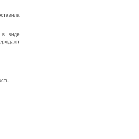
оставила
 в виде
ерждают
ость