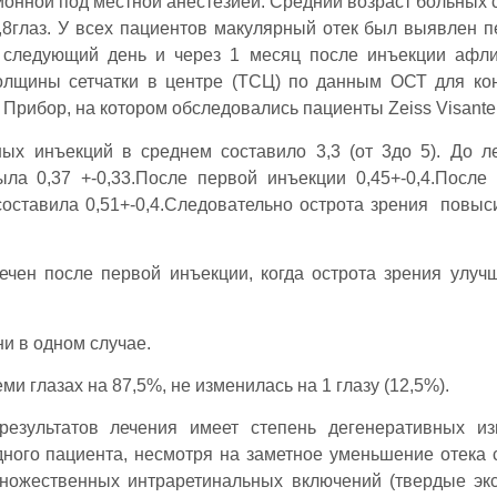
ионной под местной анестезией. Средний возраст больных 
ин,8глаз. У всех пациентов макулярный отек был выявлен п
 следующий день и через 1 месяц после инъекции афл
олщины сетчатки в центре (ТСЦ) по данным ОСТ для ко
Прибор, на котором обследовались пациенты Zeiss Visante
ных инъекций в среднем составило 3,3 (от 3до 5). До л
ла 0,37 +-0,33.После первой инъекции 0,45+-0,4.После 
оставила 0,51+-0,4.Следовательно острота зрения повыс
ен после первой инъекции, когда острота зрения улуч
и в одном случае.
и глазах на 87,5%, не изменилась на 1 глазу (12,5%).
результатов лечения имеет степень дегенеративных и
одного пациента, несмотря на заметное уменьшение отека с
ножественных интраретинальных включений (твердые экс