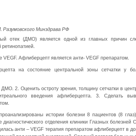
. Разумовского Минздрава РФ
ый отек (ДМО) является одной из главных причин сл
 ретинопатией.
е VEGF. Афлиберцепт является анти- VEGF препаратом.
цепта на состояние центральной зоны сетчатки у бо
 ДМО. 2. Оценить остроту зрения, толщину сетчатки в цент
реального введения афлиберцепта. 3. Сделать вы
том.
проанализированы истории болезни 8 пациентов (8 глаз
е диагностического отделения клиники Глазных болезней 
дилась анти – VEGF терапия препаратом афлиберцепт в доз