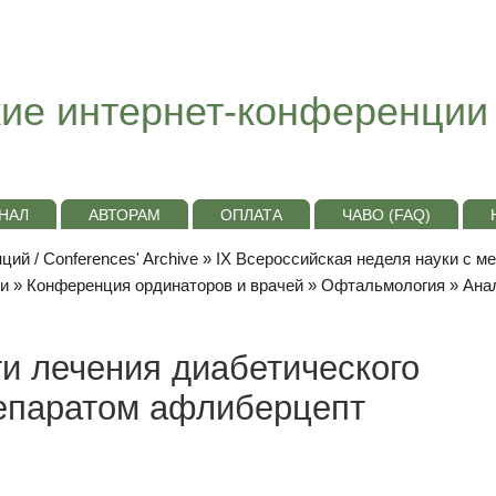
ие интернет-конференции
НАЛ
АВТОРАМ
ОПЛАТА
ЧАВО (FAQ)
ий / Conferences' Archive
»
IХ Всероссийская неделя науки с м
ки
»
Конференция ординаторов и врачей
»
Офтальмология
» Ана
и лечения диабетического
репаратом афлиберцепт