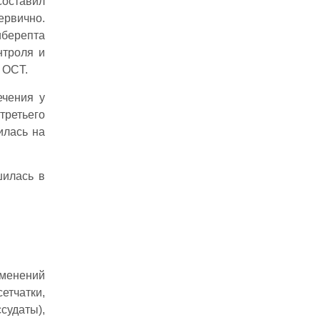
составил
ервично.
иберепта
нтроля и
 OCT.
ечения у
третьего
илась на
шилась в
зменений
етчатки,
судаты),