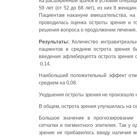
на расширенный зрачок в условии операц
59 лет (от 52 до 68 лет), из них 8 женщ
Пациентам накануне вмешательства, на
проводилась оценка остроты зрения и т
решения вопроса о продолжении лечения. 
Результаты:
Количество интравитреаль
пациентов в среднем острота зрения бы
введения афлиберцепта острота зрения с
0.14.
Наибольший положительный эффект отмеч
среднем на 0,08.
Ухудшения остроты зрения не произошло н
В общем, острота зрения улучшилась на сем
Большое значение в прогнозировании 
сетчатки и пигментного эпителия. Так у 
зрение не прибавилось ввиду наличия м