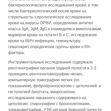
бактериологического исследования крови, в том
числе бактериологический посев крови на
стерильность, серологическое исследование
крови на вирусы ОРВИ, определение антител
класса JgA, JgM, JgG к хламидиям и микоплазмам,
маркеров крови на гепатит В и С, исследование
крови на ВИЧ-инфекцию, гемокультуру,
гематокрит, определение группы крови и Rh-
фактора.
Инструментальные исследования содержали
рентгенографию органов грудной полости в 2-3
проекциях, рентгенотомографию легких,
компьютерную томографию легких (по
показаниям), фибробронхоскопию с цитологией и
гистологией биоптата, микроскопию,
исследование лаважного содержимого на
цитологию; спирографию с бронхолитиками,
эхокардиографию, УЗИ органов брюшной полости