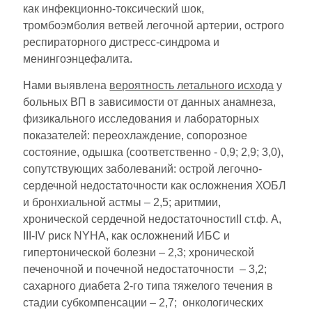
как инфекционно-токсический шок,
тромбоэмболия ветвей легочной артерии, острого
респираторного дистресс-синдрома и
менингоэнцефалита.
Нами выявлена
вероятность летального исхода
у
больных ВП в зависимости от данных анамнеза,
физикального исследования и лабораторных
показателей: переохлаждение, сопорозное
состояние, одышка (соответственно - 0,9; 2,9; 3,0),
сопутствующих заболеваний: острой легочно-
сердечной недостаточности как осложнения ХОБЛ
и бронхиальной астмы – 2,5; аритмии,
хронической сердечной недостаточностиII ст.ф. А,
III-IV риск NYHA, как осложнений ИБС и
гипертонической болезни – 2,3; хронической
печеночной и почечной недостаточности – 3,2;
сахарного диабета 2-го типа тяжелого течения в
стадии субкомпенсации – 2,7; онкологических