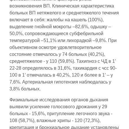
возникновения ВП. Клиническая характеристика
больных ВП нетяжелого и среднетяжелого течения
включает в себя: жалобы на кашель (100%),
выделение гнойной мокроты –82,6%, одышку –
50,0%, сопровождающиеся субфебрильной
температурой –51,1% или лихорадкой –9,8%. При
объективном осмотре удовлетворительное
состояние отмечалось у 74 больных (40,2%),
среднетяжелое - у 110 (59,8%). Тахипноэ с ЧД в 1’
22-28 определялось в 31,6%, тахикардия с чсс 90-
100 в 1’ отмечалась в 40,2%, 120 и более в 1’ – у
7,6%. Артериальная гипотензия наблюдалась у
3,8% больных.
Физикальные исследования органов дыхания
выявили усиление голосового дрожания у 29
больных - 15,6%, притупление легочного звука -
108 (58,7%), влажные хрипы - 120 (72,3%),
крепитация и бронхиальное дыхание установлены