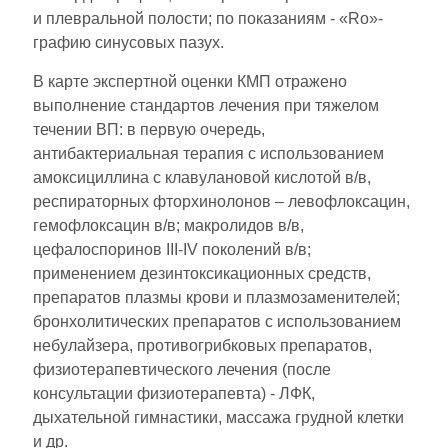
и плевральной полости; по показаниям - «Ro»-
графию синусовых пазух.
В карте экспертной оценки КМП отражено
выполнение стандартов лечения при тяжелом
течении ВП: в первую очередь,
антибактериальная терапия с использованием
амоксициллина с клавулановой кислотой в/в,
респираторных фторхинолонов – левофлоксацин,
гемофлоксацин в/в; макролидов в/в,
цефалоспоринов III-IV поколений в/в;
применением дезинтоксикационных средств,
препаратов плазмы крови и плазмозаменителей;
бронхолитических препаратов с использованием
небулайзера, противогрибковых препаратов,
физиотерапевтического лечения (после
консультации физиотерапевта) - ЛФК,
дыхательной гимнастики, массажа грудной клетки
и др.