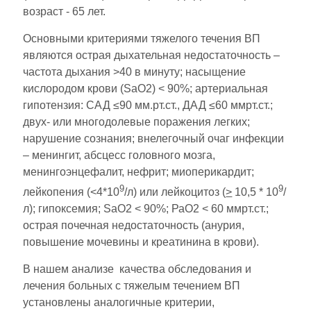
возраст - 65 лет.
Основными критериями тяжелого течения ВП
являются острая дыхательная недостаточность –
частота дыхания >40 в минуту; насыщение
кислородом крови (SaO2) < 90%; артериальная
гипотензия: САД ≤90 мм.рт.ст., ДАД ≤60 ммрт.ст.;
двух- или многодолевые поражения легких;
нарушение сознания; внелегочный очаг инфекции
– менингит, абсцесс головного мозга,
менингоэнцефалит, нефрит; миоперикардит;
9
9
лейкопения (<4*10
/л) или лейкоцитоз (
>
10,5 * 10
/
л); гипоксемия; SaO2 < 90%; РаО2 < 60 ммрт.ст.;
острая почечная недостаточность (анурия,
повышение мочевины и креатинина в крови).
В нашем анализе качества обследования и
лечения больных с тяжелым течением ВП
установлены аналогичные критерии,