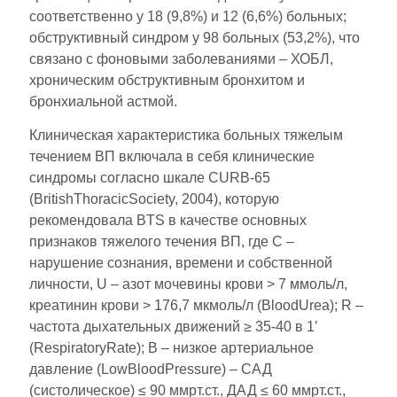
соответственно у 18 (9,8%) и 12 (6,6%) больных;
обструктивный синдром у 98 больных (53,2%), что
связано с фоновыми заболеваниями – ХОБЛ,
хроническим обструктивным бронхитом и
бронхиальной астмой.
Клиническая характеристика больных тяжелым
течением ВП включала в себя клинические
синдромы согласно шкале CURB-65
(BritishThoracicSoсiety, 2004), которую
рекомендовала BTS в качестве основных
признаков тяжелого течения ВП, где С –
нарушение сознания, времени и собственной
личности, U – азот мочевины крови > 7 ммоль/л,
креатинин крови > 176,7 мкмоль/л (BloodUrea); R –
частота дыхательных движений ≥ 35-40 в 1’
(RespiratoryRate); В – низкое артериальное
давление (LowBloodPressure) – САД
(систолическое) ≤ 90 ммрт.ст., ДАД ≤ 60 ммрт.ст.,