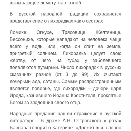
вызывающее ломоту, жар, озноб.
В русской народной традиции сохраняется
представление о лихорадках как о сестрах
Ломихе, Огнухе, Трясовице, Желтянице,
Бессонихе, которые нападают на человека чаще
всего у воды или когда он спит на земле,
пригретый солнцем. Лихорадка целует свою
жертву, от чего на губах у заболевшего
появляются пузырьки. Число лихорадок в русских
сказаниях разное (от 3 до 99). Их считают
дочерьми ада, сатаны. Самым распространенным
является поверье, где лихорадки – дочери царя
Ирода, казнившего Иоанна Крестителя, проклятые
Богом за злодеяния своего отца.
Народные предания нашли отражение в русской
литературе. В драме А.Н. Островского «Гроза»
Варвара говорит о Катерине: «Дрожит вся, словно