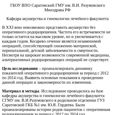
ГБОУ ВПО Саратовский ГМУ им. В.И. Разумовского
Минздрава РФ
Кафедра акушерства и гинекологии лечебного факультета
В XXI веке невозможно представить акушерство без
оперативного родоразрешения. Частота его встречаемости не
только остается на высоком уровне, но и увеличивается с
каждым годом. Кесарево сечение является незаменимой
операцией, способствующей снижению материнской,
перинатальной, детской заболеваемости и смертности.
Несмотря на широкие возможности современной медицины,
альтернативных родоразрешающих операций не существует.
Цель исследования
– проанализировать динамику
показателей оперативного родоразрешения за период с 2012
по 2014 год. Выявить основные показания к проведению
данной операции и закономерности их изменения.
Материал и методы
. Исследование проводилось на базе
кафедры акушерства и гинекологии лечебного факультета
СГМУ им. В.И.Разумовского в родильном отделении ГУЗ
Саратовской ГКБ №1 им. Ю.Я. Гордеева. Были
проанализированы истории родов пациенток с оперативным
родоразрешением за период с 2012 по 2014 год.