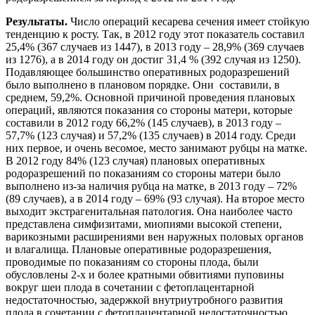
Результаты.
Число операций кесарева сечения имеет стойкую
тенденцию к росту. Так, в 2012 году этот показатель составил
25,4% (367 случаев из 1447), в 2013 году – 28,9% (369 случаев
из 1276), а в 2014 году он достиг 31,4 % (392 случая из 1250).
Подавляющее большинство оперативных родоразрешений
было выполнено в плановом порядке. Они составили, в
среднем, 59,2%. Основной причиной проведения плановых
операций, являются показания со стороны матери, которые
составили в 2012 году 66,2% (145 случаев), в 2013 году –
57,7% (123 случая) и 57,2% (135 случаев) в 2014 году. Среди
них первое, и очень весомое, место занимают рубцы на матке.
В 2012 году 84% (123 случая) плановых оперативных
родоразрешений по показаниям со стороны матери было
выполнено из-за наличия рубца на матке, в 2013 году – 72%
(89 случаев), а в 2014 году – 69% (93 случая). На второе место
выходит экстрагенитальная патология. Она наиболее часто
представлена симфизитами, миопиями высокой степени,
варикозными расширениями вен наружных половых органов
и влагалища. Плановые оперативные родоразрешения,
проводимые по показаниям со стороны плода, были
обусловлены 2-х и более кратными обвитиями пуповины
вокруг шеи плода в сочетании с фетоплацентарной
недостаточностью, задержкой внутриутробного развития
плода в сочетании с фетоплацентарной недостаточностью,