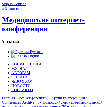
Skip to Content
Медицинские интернет-
конференции
Языки
Русский
English
КОНФЕРЕНЦИИ
ЖУРНАЛ
АВТОРАМ
ОПЛАТА
ЧаВО (FAQ)
НОВОСТИ
КОНТАКТЫ
Главная
»
Все конференции
»
Архив конференций /
Conferences' Archive
»
IV Всероссийская неделя медицинской
науки с международным участием
»
76-я студенческая