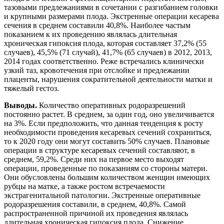
тазовыми предлежаниями в сочетании с разгибанием головки
и крупными размерами плода. Экстренные операции кесарева
сечения в среднем составили 40,8%. Наиболее частым
показанием к их проведению являлась длительная
хроническая гипоксия плода, которая составляет 37,2% (55
случаев), 45,5% (71 случай), 41,7% (65 случаев) в 2012, 2013,
2014 годах соответственно. Реже встречались клинически
узкий таз, кровотечения при отслойке и предлежании
плаценты, нарушения сократительной деятельности матки и
тяжелый гестоз.
Выводы.
Количество оперативных родоразрешений
постоянно растет. В среднем, за один год, оно увеличивается
на 3%. Если предположить, что данная тенденция к росту
необходимости проведения кесаревых сечений сохраниться,
то к 2020 году они могут составить 50% случаев. Плановые
операции в структуре кесаревых сечений составляют, в
среднем, 59,2%. Среди них на первое место выходят
операции, проведенные по показаниям со стороны матери.
Они обусловлены большим количеством женщин имеющих
рубцы на матке, а также ростом встречаемости
экстрагенитальной патологии. Экстренные оперативные
родоразрешения составили, в среднем, 40,8%. Самой
распространенной причиной их проведения являлась
длительная хроническая гипоксия плода. Снижение