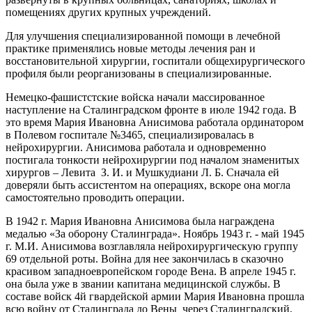
помещениях других крупных учреждений.
Для улучшения специализированной помощи в лечебной
практике применялись новые методы лечения ран и
восстановительной хирургии, госпитали общехирургического
профиля были реорганизованы в специализированные.
Немецко-фашистстские войска начали массированное
наступление на Сталинградском фронте в июле 1942 года. В
это время Мария Ивановна Анисимова работала ординатором
в Полевом госпитале №3465, специализировалась в
нейрохирургии. Анисимова работала и одновременно
постигала тонкости нейрохирургии под началом знаменитых
хирургов – Левита З. И. и Мушкудиани Л. Б. Сначала ей
доверяли быть ассистентом на операциях, вскоре она могла
самостоятельно проводить операции.
В 1942 г. Мария Ивановна Анисимова была награждена
медалью «За оборону Сталинграда». Ноябрь 1943 г. - май 1945
г. М.И. Анисимова возглавляла нейрохирургическую группу
69 отдельной роты. Война для нее закончилась в сказочно
красивом западноевропейском городе Вена. В апреле 1945 г.
она была уже в звании капитана медицинской службы. В
составе войск 4й гвардейской армии Мария Ивановна прошла
всю войну от Сталинграда до Вены через Сталинградский,