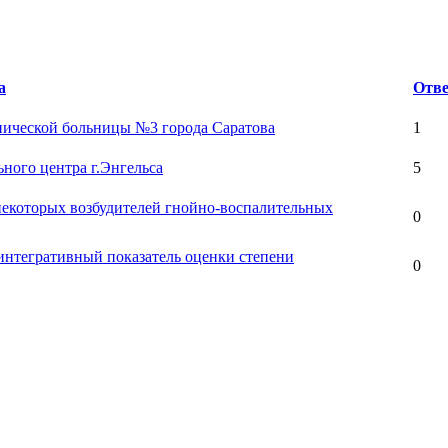
а
Отве
нической больницы №3 города Саратова
1
ного центра г.Энгельса
5
некоторых возбудителей гнойно-воспалительных
0
интегративный показатель оценки степени
0