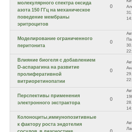
Ки
молекулярного спектра оксида
0
Ал
азота 150 ГГц на механическое
31
поведение мембраны
14
эритроцитов
Ав
Моделирование ограниченного
Па
0
30
перитонита
22
Влияние биогеля с добавлением
Ав
D-аспарагина на развитие
Ан
0
29
пролиферативной
22
витриоретинопатии
Авт
Перспективы применения
19
0
28
электронного экстрактора
14
Колоноциты,иммунопозитивные
Ав
к фактору роста эндотелия
Ла
сосудов, в диагностике
0