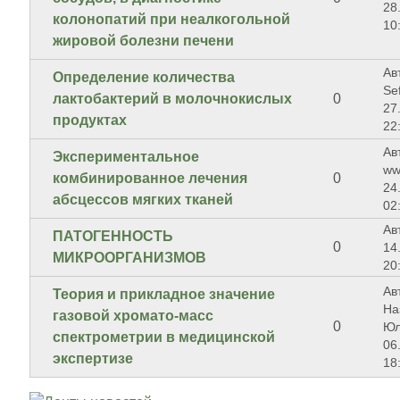
28
колонопатий при неалкогольной
10
жировой болезни печени
Ав
Определение количества
Se
лактобактерий в молочнокислых
0
27
продуктах
22
Ав
Экспериментальное
ww
комбинированное лечения
0
24
абсцессов мягких тканей
02
Ав
ПАТОГЕННОСТЬ
0
14
МИКРООРГАНИЗМОВ
20
Ав
Теория и прикладное значение
На
газовой хромато-масс
0
Юл
спектрометрии в медицинской
06
экспертизе
18