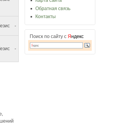
Карта сайта
Обратная связь
Контакты
езис
-
Поиск по сайту с
Я
ндекс
езис
-
е,
ушений