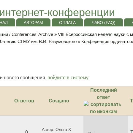
интернет-конференции
НАЛ
АВТОРАМ
ОПЛАТА
ЧАВО (FAQ)
ий / Conferences' Archive
»
VIII Всероссийская неделя науки с
10-летию СГМУ им. В.И. Разумовского
»
Конференция ординаторо
и нового сообщения,
войдите в систему
.
Последний
ответ
Ответов
Создано
Т
Автор: Ольга Х
0
Т
нет