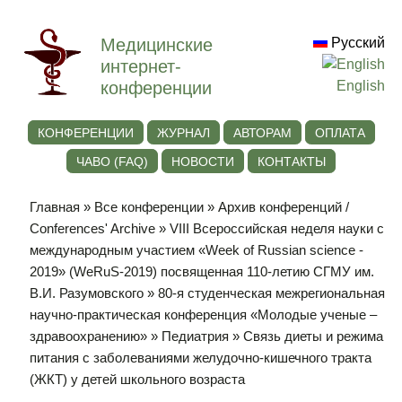
Медицинские
Русский
интернет-
конференции
English
КОНФЕРЕНЦИИ
ЖУРНАЛ
АВТОРАМ
ОПЛАТА
ЧАВО (FAQ)
НОВОСТИ
КОНТАКТЫ
Главная
»
Все конференции
»
Архив конференций /
Conferences' Archive
»
VIII Всероссийская неделя науки с
международным участием «Week of Russian science -
2019» (WeRuS-2019) посвященная 110-летию СГМУ им.
В.И. Разумовского
»
80-я студенческая межрегиональная
научно-практическая конференция «Молодые ученые –
здравоохранению»
»
Педиатрия
» Связь диеты и режима
питания с заболеваниями желудочно-кишечного тракта
(ЖКТ) у детей школьного возраста