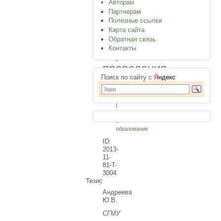
Авторам
летию
Партнерам
Полезные ссылки
со
Карта сайта
дня
Обратная связь
Контакты
первого
проведения
Поиск по сайту с
Я
ндекс
Филологические
науки
|
Педагогика
и
образование
ID:
2013-
11-
81-T-
3004
Тезис
Андреева
Ю.В.
СГМУ