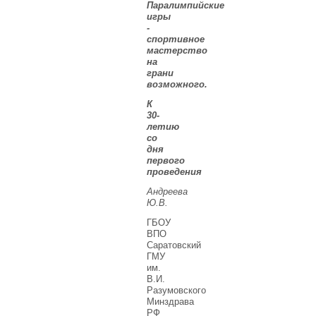
Паралимпийские
игры
-
спортивное
мастерство
на
грани
возможного.
К
30-
летию
со
дня
первого
проведения
Андреева
Ю.В.
ГБОУ
ВПО
Саратовский
ГМУ
им.
В.И.
Разумовского
Минздрава
РФ