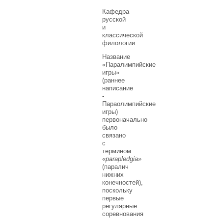
Кафедра
русской
и
классической
филологии
Название
«Паралимпийские
игры»
(раннее
написание
-
Параолимпийские
игры)
первоначально
было
связано
с
термином
«
parapledgia»
(паралич
нижних
конечностей),
поскольку
первые
регулярные
соревнования