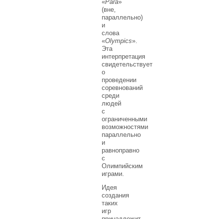
«
Para
»
(вне,
параллельно)
и
слова
«
Olympics
».
Эта
интерпретация
свидетельствует
о
проведении
соревнований
среди
людей
с
ограниченными
возможностями
параллельно
и
равноправно
с
Олимпийским
играми.
Идея
создания
таких
игр
принадлежит