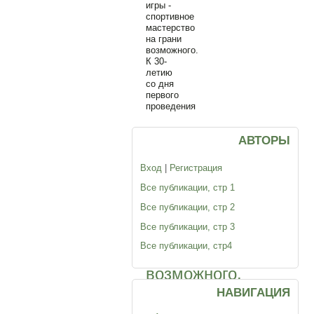
игры -
спортивное
мастерство
на грани
возможного.
К 30-
летию
со дня
первого
проведения
Паралимпийские
АВТОРЫ
игры
Вход
|
Регистрация
-
Все публикации, стр 1
спортивное
Все публикации, стр 2
мастерство
Все публикации, стр 3
на
Все публикации, стр4
грани
возможного.
К
НАВИГАЦИЯ
30-