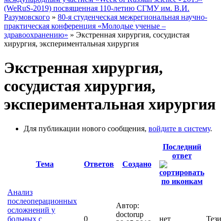
(WeRuS-2019) посвященная 110-летию СГМУ им. В.И.
Разумовского
»
80-я студенческая межрегиональная научно-
практическая конференция «Молодые ученые –
здравоохранению»
» Экстренная хирургия, сосудистая
хирургия, экспериментальная хирургия
Экстренная хирургия,
сосудистая хирургия,
экспериментальная хирургия
Для публикации нового сообщения,
войдите в систему
.
Последний
ответ
Тема
Ответов
Создано
Анализ
послеоперационных
Автор:
осложнений у
doctorup
больных с
0
нет
Тез