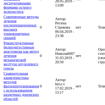
28.05.2019 -
деструктивными
13:09
формами острого
холецистита
Современные методы
Автор:
лечения
Регина
послеоперационных
0
Строкова
нет
Тез
высоких
06.04.2019 -
тонкокишечных
23:38
свищей
Реконструктивные
билиодигестивные
Автор:
Ори
анастомозы как метод
Николай007
стат
лечения
0
нет
31.03.2019 -
(сво
механической
20:50
стру
желтухи опухолевого
генеза
Сравнительная
характеристика
Автор:
методов
bel.e.v
фаллопротезирования
0
нет
Тез
17.02.2019 -
с использованием
15:17
различных донорских
областей