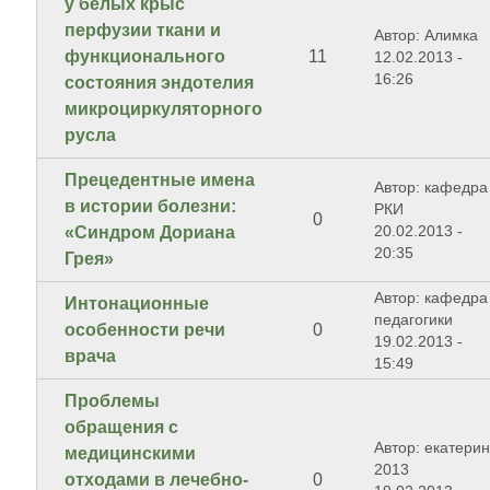
у белых крыс
перфузии ткани и
Автор: Алимка
функционального
11
12.02.2013 -
16:26
состояния эндотелия
микроциркуляторного
русла
Прецедентные имена
Автор: кафедра
в истории болезни:
РКИ
0
20.02.2013 -
«Синдром Дориана
20:35
Грея»
Автор: кафедра
Интонационные
педагогики
особенности речи
0
19.02.2013 -
врача
15:49
Проблемы
обращения с
Автор: екатери
медицинскими
2013
отходами в лечебно-
0