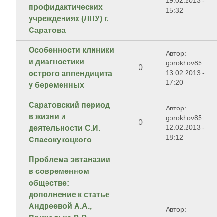
19.02.2013 -
профидактических
15:32
учреждениях (ЛПУ) г.
Саратова
Особенности клиники
Автор:
и диагностики
gorokhov85
0
13.02.2013 -
острого аппендицита
17:20
у беременных
Саратовский период
Автор:
в жизни и
gorokhov85
0
12.02.2013 -
деятельности С.И.
18:12
Спасокукоцкого
Проблема эвтаназии
в современном
обществе:
дополнение к статье
Андреевой А.А.,
Автор: