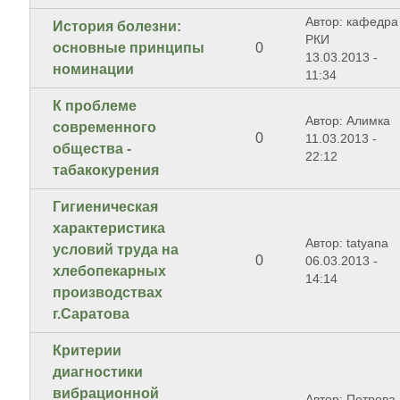
Автор: кафедра
История болезни:
РКИ
основные принципы
0
13.03.2013 -
номинации
11:34
К проблеме
Автор: Алимка
современного
0
11.03.2013 -
общества -
22:12
табакокурения
Гигиеническая
характеристика
Автор: tatyana
условий труда на
0
06.03.2013 -
хлебопекарных
14:14
производствах
г.Саратова
Критерии
диагностики
вибрационной
Автор: Петрова